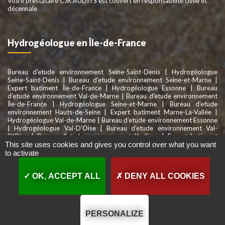
Votre prestataire CJR AUDITS est couvert en responsabilité civile et
décennale
Hydrogéologue en Île-de-France
Bureau d'etude environnement Seine-Saint-Denis
|
Hydrogéologue
Seine-Saint-Denis
|
Bureau d'etude environnement Seine-et-Marne
|
Expert batiment Île-de-France
|
Hydrogéologue Essonne
|
Bureau
d'etude environnement Val-de-Marne
|
Bureau d'etude environnement
Île-de-France
|
Hydrogéologue Seine-et-Marne
|
Bureau d'etude
environnement Hauts-de-Seine
|
Expert batiment Marne-La-Vallée
|
Hydrogéologue Val-de-Marne
|
Bureau d'etude environnement Essonne
|
Hydrogéologue Val-D'Oise
|
Bureau d'etude environnement Val-
D'Oise
|
Bureau d'etude environnement Yvelines
|
Expert batiment
This site uses cookies and gives you control over what you want
Seine-et-Marne
|
Hydrogéologue Yvelines
|
Bureau d'etude
environnement Normandie
to activate
OK, ACCEPT ALL
DENY ALL COOKIES
© CJR AUDITS -
Hydrogéologue Île-de-France
- RCS. 538 182 064-
Mentions légales
-
Politique de confidentialité
PERSONALIZE
Création web :
www.arobiz.com