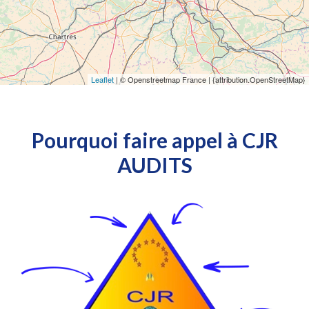
Leaflet
| © Openstreetmap France | {attribution.OpenStreetMap}
Pourquoi faire appel à CJR
AUDITS